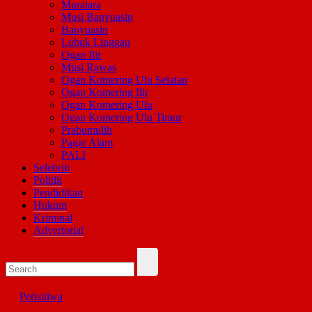
Muratara
Musi Banyuasin
Banyuasin
Lubuk Linggau
Ogan Ilir
Musi Rawas
Ogan Komering Ulu Selatan
Ogan Komering Ilir
Ogan Komering Ulu
Ogan Komering Ulu Timur
Prabumulih
Pagar Alam
PALI
Selebriti
Politik
Pendidikan
Hukum
Kriminal
Advertorial
Perisitiwa