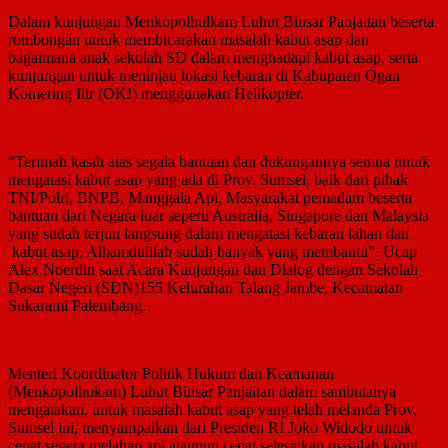
Dalam kunjungan Menkopolhulkam Luhut Binsar Panjaitan beserta
rombongan untuk membicarakan masalah kabut asap dan
bagaimana anak sekolah SD dalam menghadapi kabut asap, serta
kunjungan untuk meninjau lokasi kebaran di Kabupaten Ogan
Komering Ilir (OKI) menggunakan Helikopter.
“Terimah kasih atas segala bantuan dan dukungannya semua untuk
mengatasi kabut asap yang ada di Prov. Sumsel, baik dari pihak
TNI/Polri, BNPB, Manggala Api, Masyarakat pemadam beserta
bantuan dari Negara luar seperti Australia, Singapore dan Malaysia
yang sudah terjun langsung dalam mengatasi kebaran lahan dan
kabut asap, Alhamdulilah sudah banyak yang membantu”. Ucap
Alex Noerdin saat Acara Kunjungan dan Dialog dengan Sekolah
Dasar Negeri (SDN)155 Kelurahan Talang Jambe, Kecamatan
Sukarami Palembang.
Menteri Koordinator Politik Hukum dan Keamanan
(Menkopolhukam) Luhut Binsar Panjaitan dalam sambutanya
mengatakan, untuk masalah kabut asap yang telah melanda Prov.
Sumsel ini, menyampaikan dari Presiden RI Joko Widodo untuk
cepat segera melahap api ataupun cepat selesaikan masalah kabut