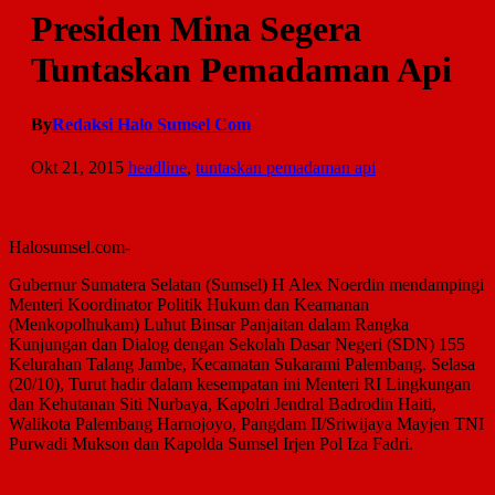
Presiden Mina Segera
Tuntaskan Pemadaman Api
By
Redaksi Halo Sumsel Com
Okt 21, 2015
headline
,
tuntaskan pemadaman api
Halosumsel.com-
Gubernur Sumatera Selatan (Sumsel) H Alex Noerdin mendampingi
Menteri Koordinator Politik Hukum dan Keamanan
(Menkopolhukam) Luhut Binsar Panjaitan dalam Rangka
Kunjungan dan Dialog dengan Sekolah Dasar Negeri (SDN) 155
Kelurahan Talang Jambe, Kecamatan Sukarami Palembang. Selasa
(20/10), Turut hadir dalam kesempatan ini Menteri RI Lingkungan
dan Kehutanan Siti Nurbaya, Kapolri Jendral Badrodin Haiti,
Walikota Palembang Harnojoyo, Pangdam II/Sriwijaya
Mayjen TNI
Purwadi Mukson dan Kapolda Sumsel Irjen Pol Iza Fadri.