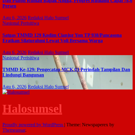
Dan Plafon Rumah Bapak Angga, Progres Rutilahu Capai 78,6
Persen
Agu 6, 2026
Redaksi Halo Sumsel
Nasional
Perisitiwa
Satgas TMMD 129 Kodim Cianjur Yon TP 938/Pancasona
Eratkan Silaturahmi Lewat Voli Bersama Warga
Agu 6, 2026
Redaksi Halo Sumsel
Nasional
Perisitiwa
TMMD Ke-129: Pengecatan MCK 03 Perindah Tampilan Dan
Lindungi Bangunan
Agu 6, 2026
Redaksi Halo Sumsel
Halosumsel
Proudly powered by WordPress
|
Theme: Newspaperex by
Themeansar
.