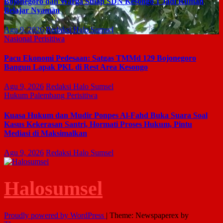
Bojonegoro dan Warga Sulap SDN Kesongo 1 Jadi Rumah
Belajar Nyaman
Agu 9, 2026
Redaksi Halo Sumsel
Nasional
Perisitiwa
Pacu Ekonomi Pedesaan: Satgas TMMd 129 Bojonegoro
Bangun Lapak PKL di Rest Area Kesongo
Agu 9, 2026
Redaksi Halo Sumsel
Hukum
Palembang
Perisitiwa
Kuasa Hukum dan Mudir Ponpes Al-Fahd Buka Suara Soal
Kasus Kekerasan Santri, Hormati Proses Hukum, Pintu
Mediasi di Maksimalkan
Agu 9, 2026
Redaksi Halo Sumsel
Halosumsel
Proudly powered by WordPress
|
Theme: Newspaperex by