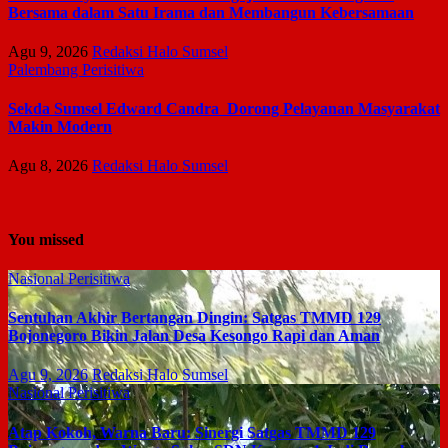
Bersama dalam Satu Irama dan Membangun Kebersamaan
Agu 9, 2026
Redaksi Halo Sumsel
Palembang
Perisitiwa
Sekda Sumsel Edward Candra Dorong Pelayanan Masyarakat
Makin Modern
Agu 8, 2026
Redaksi Halo Sumsel
You missed
Nasional
Perisitiwa
Sentuhan Akhir Bertangan Dingin: Satgas TMMD 129
Bojonegoro Bikin Jalan Desa Kesongo Rapi dan Aman
Agu 9, 2026
Redaksi Halo Sumsel
Nasional
Perisitiwa
Atap Kokoh, Warna Baru: Sinergi Satgas TMMD 129