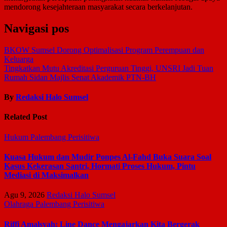
mendorong kesejahteraan masyarakat secara berkelanjutan.
Navigasi pos
BKOW Sumsel Dorong Optimalisasi Program Perempuan dan
Keluarga
Tingkatkan Mutu Akreditasi Perguruan Tinggi, UNSRI Jadi Tuan
Rumah Sidan Majlis Senat Akademik PTN-BH
By
Redaksi Halo Sumsel
Related Post
Hukum
Palembang
Perisitiwa
Kuasa Hukum dan Mudir Ponpes Al-Fahd Buka Suara Soal
Kasus Kekerasan Santri, Hormati Proses Hukum, Pintu
Mediasi di Maksimalkan
Agu 9, 2026
Redaksi Halo Sumsel
Olahraga
Palembang
Perisitiwa
Riffi Amalsyah: Line Dance Mengajarkan Kita Bergerak