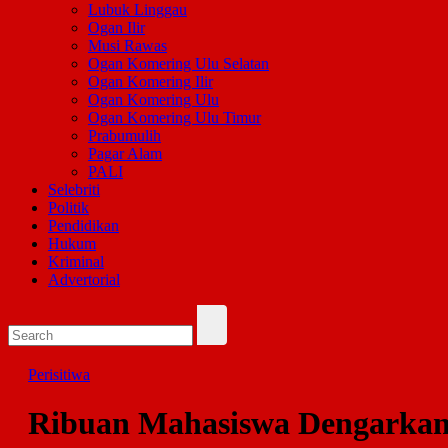
Lubuk Linggau
Ogan Ilir
Musi Rawas
Ogan Komering Ulu Selatan
Ogan Komering Ilir
Ogan Komering Ulu
Ogan Komering Ulu Timur
Prabumulih
Pagar Alam
PALI
Selebriti
Politik
Pendidikan
Hukum
Kriminal
Advertorial
Perisitiwa
Ribuan Mahasiswa Dengarka