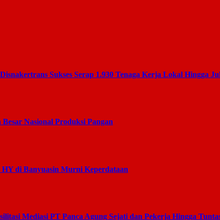
nakertrans Sukses Serap 1.930 Tenaga Kerja Lokal Hingga Jul
 Besar Nasional Produksi Pangan
s HY di Banyuasin Murni Keperdataan
litasi Mediasi PT Panca Agung Sejati dan Pekerja Hingga Tunta