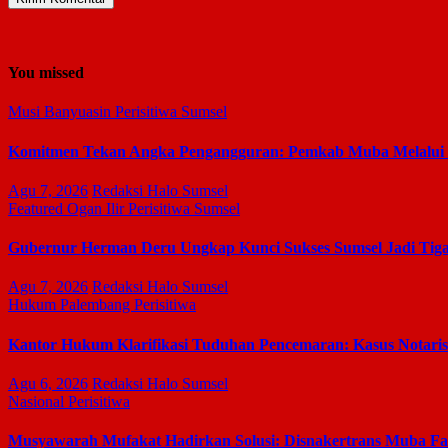
You missed
Musi Banyuasin
Perisitiwa
Sumsel
Komitmen Tekan Angka Pengangguran: Pemkab Muba Melalui Dis
Agu 7, 2026
Redaksi Halo Sumsel
Featured
Ogan Ilir
Perisitiwa
Sumsel
Gubernur Herman Deru Ungkap Kunci Sukses Sumsel Jadi Tiga
Agu 7, 2026
Redaksi Halo Sumsel
Hukum
Palembang
Perisitiwa
Kantor Hukum Klarifikasi Tuduhan Pencemaran: Kasus Notari
Agu 6, 2026
Redaksi Halo Sumsel
Nasional
Perisitiwa
Musyawarah Mufakat Hadirkan Solusi: Disnakertrans Muba Fasi