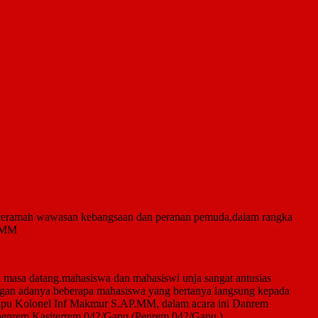
 ceramah wawasan kebangsaan dan peranan pemuda,dalam rangka
P.MM
sa datang.mahasiswa dan mahasiswi unja sangat antusias
gan adanya beberapa mahasiswa yang bertanya langsung kepada
pu Kolonel Inf Makmur S.AP.MM, dalam acara ini Danrem
enrem,Kasiterrem 042/Gapu.(Penrem 042/Gapu )