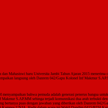
wa dan Mahasiswi baru Universita Jambi Tahun Ajaran 2015 menerima
isampaikan langsung oleh Danrem 042/Gapu Kolonel Inf Makmur S.A
nyampaikan bahwa pemuda adalah generasi penerus bangsa untuk ma
 Makmur S.AP.MM sehinga terjadi komunnikasi dua arah terbukti den
 bertanya puas dengan jawaban yang diberikan oleh Danrem 042/Ga
i Kampus UNJA. Hadir dalam acara ini Wakil Dandim 0415/BTH,Kap