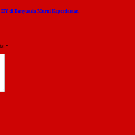
s HY di Banyuasin Murni Keperdataan
dai
*