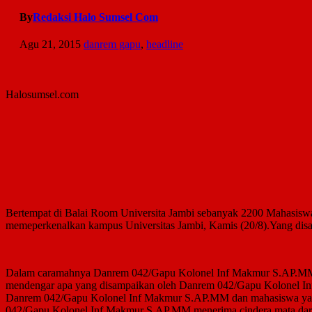
By
Redaksi Halo Sumsel Com
Agu 21, 2015
danrem gapu
,
headline
Halosumsel.com
Bertempat di Balai Room Universita Jambi sebanyak 2200 Mahasis
memeperkenalkan kampus Universitas Jambi, Kamis (20/8).Yang d
Dalam caramahnya Danrem 042/Gapu Kolonel Inf Makmur S.AP.MM me
mendengar apa yang disampaikan oleh Danrem 042/Gapu Kolonel Inf
Danrem 042/Gapu Kolonel Inf Makmur S.AP.MM dan mahasiswa yang
042/Gapu Kolonel Inf Makmur S.AP.MM menerima cindera mata dar