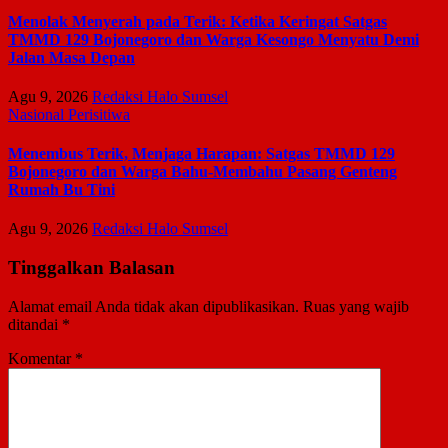
Menolak Menyerah pada Terik: Ketika Keringat Satgas
TMMD 129 Bojonegoro dan Warga Kesongo Menyatu Demi
Jalan Masa Depan
Agu 9, 2026
Redaksi Halo Sumsel
Nasional
Perisitiwa
Menembus Terik, Menjaga Harapan: Satgas TMMD 129
Bojonegoro dan Warga Bahu-Membahu Pasang Genteng
Rumah Bu Tini
Agu 9, 2026
Redaksi Halo Sumsel
Tinggalkan Balasan
Alamat email Anda tidak akan dipublikasikan.
Ruas yang wajib
ditandai
*
Komentar
*