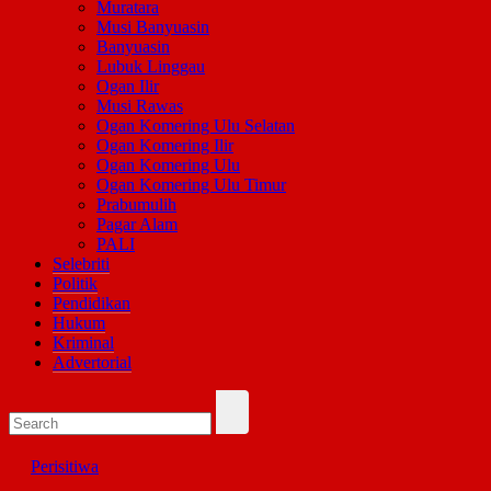
Muratara
Musi Banyuasin
Banyuasin
Lubuk Linggau
Ogan Ilir
Musi Rawas
Ogan Komering Ulu Selatan
Ogan Komering Ilir
Ogan Komering Ulu
Ogan Komering Ulu Timur
Prabumulih
Pagar Alam
PALI
Selebriti
Politik
Pendidikan
Hukum
Kriminal
Advertorial
Perisitiwa