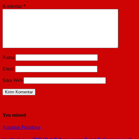
Komentar
*
Nama
Email
Situs Web
You missed
Nasional
Perisitiwa