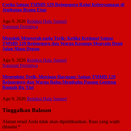
Cerita Satgas TMMD 129 Bojonegoro Rajut Kebersamaan di
Jembatan Brang Etan
Agu 9, 2026
Redaksi Halo Sumsel
Nasional
Perisitiwa
Menolak Menyerah pada Terik: Ketika Keringat Satgas
TMMD 129 Bojonegoro dan Warga Kesongo Menyatu Demi
Jalan Masa Depan
Agu 9, 2026
Redaksi Halo Sumsel
Nasional
Perisitiwa
Menembus Terik, Menjaga Harapan: Satgas TMMD 129
Bojonegoro dan Warga Bahu-Membahu Pasang Genteng
Rumah Bu Tini
Agu 9, 2026
Redaksi Halo Sumsel
Tinggalkan Balasan
Alamat email Anda tidak akan dipublikasikan.
Ruas yang wajib
ditandai
*