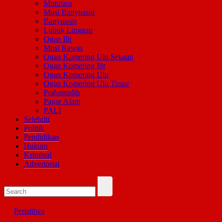
Muratara
Musi Banyuasin
Banyuasin
Lubuk Linggau
Ogan Ilir
Musi Rawas
Ogan Komering Ulu Selatan
Ogan Komering Ilir
Ogan Komering Ulu
Ogan Komering Ulu Timur
Prabumulih
Pagar Alam
PALI
Selebriti
Politik
Pendidikan
Hukum
Kriminal
Advertorial
Perisitiwa