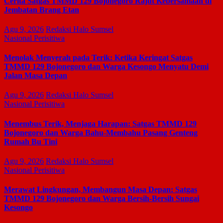
Cerita Satgas TMMD 129 Bojonegoro Rajut Kebersamaan di
Jembatan Brang Etan
Agu 9, 2026
Redaksi Halo Sumsel
Nasional
Perisitiwa
Menolak Menyerah pada Terik: Ketika Keringat Satgas
TMMD 129 Bojonegoro dan Warga Kesongo Menyatu Demi
Jalan Masa Depan
Agu 9, 2026
Redaksi Halo Sumsel
Nasional
Perisitiwa
Menembus Terik, Menjaga Harapan: Satgas TMMD 129
Bojonegoro dan Warga Bahu-Membahu Pasang Genteng
Rumah Bu Tini
Agu 9, 2026
Redaksi Halo Sumsel
Nasional
Perisitiwa
Merawat Lingkungan, Membangun Masa Depan: Satgas
TMMD 129 Bojonegoro dan Warga Bersih-Bersih Sungai
Kesongo