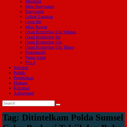
Muratara
Musi Banyuasin
Banyuasin
Lubuk Linggau
Ogan Ilir
Musi Rawas
Ogan Komering Ulu Selatan
Ogan Komering Ilir
Ogan Komering Ulu
Ogan Komering Ulu Timur
Prabumulih
Pagar Alam
PALI
Selebriti
Politik
Pendidikan
Hukum
Kriminal
Advertorial
Tag:
Ditintelkam Polda Sumsel