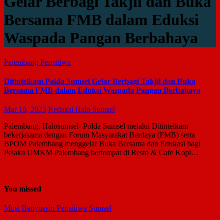
Gelar Berbagi Takjil dan Buka
Bersama FMB dalam Eduksi
Waspada Pangan Berbahaya
Palembang
Perisitiwa
Ditintelkam Polda Sumsel Gelar Berbagi Takjil dan Buka
Bersama FMB dalam Eduksi Waspada Pangan Berbahaya
Mar 16, 2025
Redaksi Halo Sumsel
Palembang, Halosumsel- Polda Sumsel melalui Ditintelkam
bekerjasama dengan Forum Masyarakat Berdaya (FMB) serta
BPOM Palembang menggelar Buka Bersama dan Edukasi bagi
Pelaku UMKM Palembang bertempat di Resto & Cafe Kopi…
You missed
Musi Banyuasin
Perisitiwa
Sumsel