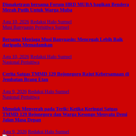
Disnaketrasn bersama Forum HRD MUBA bagikan Bendera
Merah Putih Untuk Warga Muba
Agu 10, 2026
Redaksi Halo Sumsel
Musi Banyuasin
Perisitiwa
Sumsel
Bersama Menjaga Musi Banyuasin: Mencegah Lebih Baik
daripada Memadamkan
Agu 10, 2026
Redaksi Halo Sumsel
Nasional
Perisitiwa
Cerita Satgas TMMD 129 Bojonegoro Rajut Kebersamaan di
Jembatan Brang Etan
Agu 9, 2026
Redaksi Halo Sumsel
Nasional
Perisitiwa
Menolak Menyerah pada Terik: Ketika Keringat Satgas
TMMD 129 Bojonegoro dan Warga Kesongo Menyatu Demi
Jalan Masa Depan
Agu 9, 2026
Redaksi Halo Sumsel