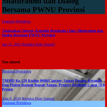
Silaturahmi dan Dialog
Bersama PWNU Provinsi
Featured
Perisitiwa
Tingkatkan Sinergi, Kapolda Bengkulu Gelar Silaturahmi dan
Dialog Bersama PWNU Provinsi
Jun 12, 2023
Redaksi Halo Sumsel
You missed
Nasional
Perisitiwa
TMMD Ke-129 Kodim 0608/Cianjur: Satgas Pasang Keramik
Dan Plafon Rumah Bapak Angga, Progres Rutilahu Capai 78,6
Persen
Agu 6, 2026
Redaksi Halo Sumsel
Nasional
Perisitiwa