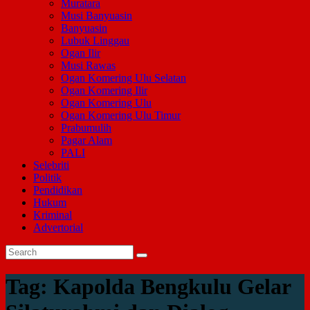
Muratara
Musi Banyuasin
Banyuasin
Lubuk Linggau
Ogan Ilir
Musi Rawas
Ogan Komering Ulu Selatan
Ogan Komering Ilir
Ogan Komering Ulu
Ogan Komering Ulu Timur
Prabumulih
Pagar Alam
PALI
Selebriti
Politik
Pendidikan
Hukum
Kriminal
Advertorial
Tag:
Kapolda Bengkulu Gelar