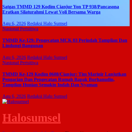
Satgas TMMD 129 Kodim Cianjur Yon TP 938/Pancasona
Eratkan Silaturahmi Lewat Voli Bersama Warga
Agu 6, 2026
Redaksi Halo Sumsel
Nasional
Perisitiwa
TMMD Ke-129: Pengecatan MCK 03 Perindah Tampilan Dan
Lindungi Bangunan
Agu 6, 2026
Redaksi Halo Sumsel
Nasional
Perisitiwa
TMMD Ke-129 Kodim 0608/Cianjur: Tim Marinir Lanjutkan
Pengacian Dan Pengecatan Rumah Bapak Burhanudin,
Tampilan Hunian Semakin Indah Dan Nyaman
Agu 6, 2026
Redaksi Halo Sumsel
Halosumsel