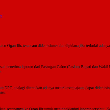
er
gan Ilir, terancam didemisioner dan dipidana jika terbukti adanya
sai menerima laporan dari Pasangan Calon (Paslon) Bupati dan Wakil 
.
nan DPT, apalagi ditemukan adanya unsur kesengajaan, dapat didemisi
sel.
n secepatnya ke Ogan Ilir untuk menindaklanjuti laporan tersebut. K