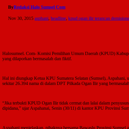
By
Redaksi Halo Sumsel Com
Nov 30, 2015
asphani
,
headline
,
kpud ogan ilir terancan demision
Halosumsel. Com- Komisi Pemilihan Umum Daerah (KPUD) Kabupaten O
yang dilaporkan bermasalah dan fiktif.
Hal ini diungkap Ketua KPU Sumatera Selatan (Sumsel), Aspahani, u
sekitar 26.394 nama di dalam DPT Pilkada Ogan Ilir yang bermasalah
“Jika terbukti KPUD Ogan Ilir tidak cermat dan lalai dalam penyusu
dipidana,” ujar Aspahanai, Senin (30/11) di kantor KPU Provinsi Sum
Aspahani menjelaskan, pihaknya bersama Bawaslu Provinsi Sumsel aka