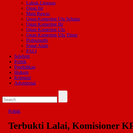
Lubuk Linggau
Ogan Ilir
Musi Rawas
Ogan Komering Ulu Selatan
Ogan Komering Ilir
Ogan Komering Ulu
Ogan Komering Ulu Timur
Prabumulih
Pagar Alam
PALI
Selebriti
Politik
Pendidikan
Hukum
Kriminal
Advertorial
Politik
Terbukti Lalai, Komisioner K