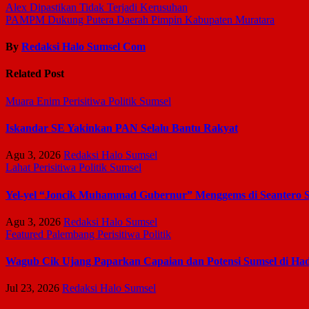
Alex Dipastikan Tidak Terjadi Kerusuhan
PAMPM Dukung Putera Daerah Pimpin Kabupaten Muratara
By
Redaksi Halo Sumsel Com
Related Post
Muara Enim
Perisitiwa
Politik
Sumsel
Iskandar SE Yakinkan PAN Selalu Bantu Rakyat
Agu 3, 2026
Redaksi Halo Sumsel
Lahat
Perisitiwa
Politik
Sumsel
Yel-yel “Joncik Muhammad Gubernur” Menggems di Seantero 
Agu 3, 2026
Redaksi Halo Sumsel
Featured
Palembang
Perisitiwa
Politik
Wagub Cik Ujang Paparkan Capaian dan Potensi Sumsel di Ha
Jul 23, 2026
Redaksi Halo Sumsel