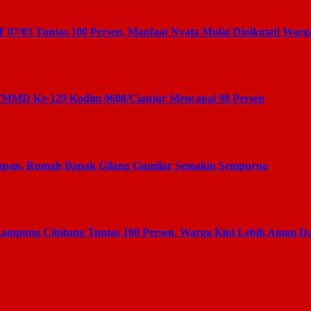
7/03 Tuntas 100 Persen, Manfaat Nyata Mulai Dinikmati Warg
 TMMD Ke-129 Kodim 0608/Cianjur Mencapai 98 Persen
apan, Rumah Bapak Gilang Gumilar Semakin Sempurna
mpung Cibitung Tuntas 100 Persen, Warga Kini Lebih Aman D