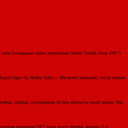
 unsur kesengajaan dalam penyusunan Daftar Pemilih Tetap (DPT)
Bupati Ogan Ilir, Helmy Yahya – Muchendi Mahzareki, terkait temuan
onerkan. Bahkan, permasalahan ini bisa dibawa ke ranah hukum, bisa
eputusan perubahan DPT harus segera diambil, lantaran H-6