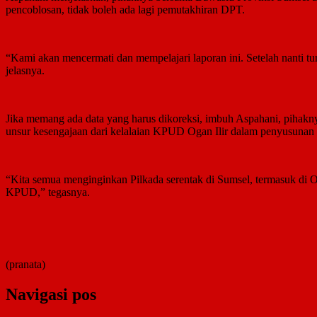
pencoblosan, tidak boleh ada lagi pemutakhiran DPT.
“Kami akan mencermati dan mempelajari laporan ini. Setelah nanti tu
jelasnya.
Jika memang ada data yang harus dikoreksi, imbuh Aspahani, pihaknya
unsur kesengajaan dari kelalaian KPUD Ogan Ilir dalam penyusunan
“Kita semua menginginkan Pilkada serentak di Sumsel, termasuk di Ogan
KPUD,” tegasnya.
(pranata)
Navigasi pos