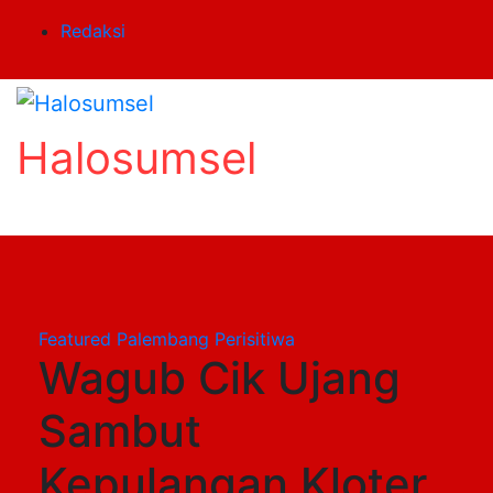
Skip
Redaksi
to
content
Halosumsel
Featured
Palembang
Perisitiwa
Wagub Cik Ujang
Sambut
Kepulangan Kloter