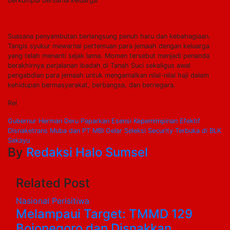
berkumpul bersama keluarga.
Suasana penyambutan berlangsung penuh haru dan kebahagiaan.
Tangis syukur mewarnai pertemuan para jemaah dengan keluarga
yang telah menanti sejak lama. Momen tersebut menjadi penanda
berakhirnya perjalanan ibadah di Tanah Suci sekaligus awal
pengabdian para jemaah untuk mengamalkan nilai-nilai haji dalam
kehidupan bermasyarakat, berbangsa, dan bernegara.
Rel
Navigasi
Gubernur Herman Deru Paparkan Esensi Kepemimpinan Efektif
Disnaketrans Muba dan PT MBI Gelar Seleksi Security Terbuka di BLK
pos
Sekayu
By
Redaksi Halo Sumsel
Related Post
Nasional
Perisitiwa
Melampaui Target: TMMD 129
Bojonegoro dan Disnakkan