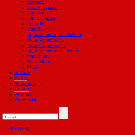
Muratara
Musi Banyuasin
Banyuasin
Lubuk Linggau
Ogan Ilir
Musi Rawas
Ogan Komering Ulu Selatan
Ogan Komering Ilir
Ogan Komering Ulu
Ogan Komering Ulu Timur
Prabumulih
Pagar Alam
PALI
Selebriti
Politik
Pendidikan
Hukum
Kriminal
Advertorial
Palembang