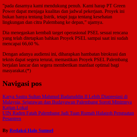
​”pada dasarnya kami mendukung penuh. Kami harap PT Green
Power dapat menjaga kualitas dan jadwal pekerjaan. Proyek ini
bukan hanya tentang listrik, tetapi juga tentang kesehatan
lingkungan dan citra Palembang ke depan,” ujarnya.
Dia menegaskan kembali target operasional PSEL sesuai rencana
yang telah ditetapkan bahkan Proyek PSEL sampai saat ini sudah
mencapai 66,60 %. ​
Dengan adanya audiensi ini, diharapkan hambatan birokrasi dan
teknis dapat segera terurai, memastikan Proyek PSEL Palembang
berjalan lancar dan segera memberikan manfaat optimal bagi
masyarakat.(*)
Navigasi pos
Karya Sastra Sultan Mahmud Badaruddin II Lebih Diapresiasi di
Malaysia, Sejarawan dan Budayawan Palembang Soroti Minimnya
Kajian Lokal
UIN Raden Fatah Palembang Jadi Tuan Rumah Halaqoh Penguatan
Pesantren
By
Redaksi Halo Sumsel