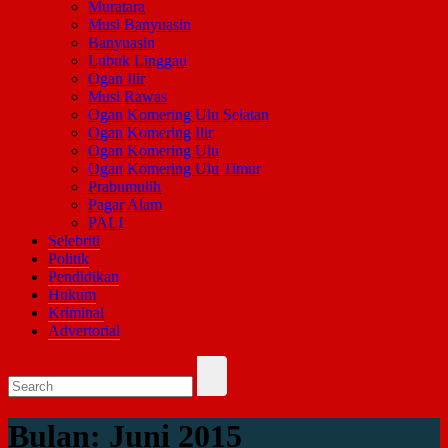
Muratara
Musi Banyuasin
Banyuasin
Lubuk Linggau
Ogan Ilir
Musi Rawas
Ogan Komering Ulu Selatan
Ogan Komering Ilir
Ogan Komering Ulu
Ogan Komering Ulu Timur
Prabumulih
Pagar Alam
PALI
Selebriti
Politik
Pendidikan
Hukum
Kriminal
Advertorial
Bulan:
Juni 2015