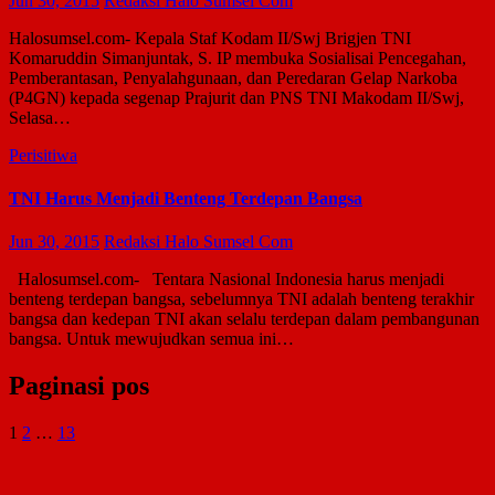
Jun 30, 2015
Redaksi Halo Sumsel Com
Halosumsel.com- Kepala Staf Kodam II/Swj Brigjen TNI
Komaruddin Simanjuntak, S. IP membuka Sosialisai Pencegahan,
Pemberantasan, Penyalahgunaan, dan Peredaran Gelap Narkoba
(P4GN) kepada segenap Prajurit dan PNS TNI Makodam II/Swj,
Selasa…
Perisitiwa
TNI Harus Menjadi Benteng Terdepan Bangsa
Jun 30, 2015
Redaksi Halo Sumsel Com
Halosumsel.com- Tentara Nasional Indonesia harus menjadi
benteng terdepan bangsa, sebelumnya TNI adalah benteng terakhir
bangsa dan kedepan TNI akan selalu terdepan dalam pembangunan
bangsa. Untuk mewujudkan semua ini…
Paginasi pos
1
2
…
13