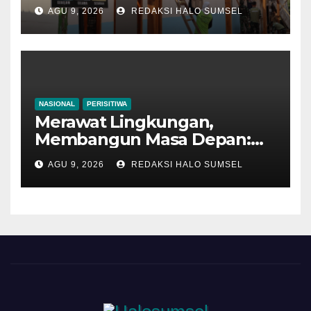
Bojonegoro dan Warga
AGU 9, 2026
REDAKSI HALO SUMSEL
Bahu-Membahu Pasang
Genteng Rumah Bu Tini
NASIONAL
PERISITIWA
Merawat Lingkungan,
Membangun Masa Depan:
Satgas TMMD 129
AGU 9, 2026
REDAKSI HALO SUMSEL
Bojonegoro dan Warga
Bersih-Bersih Sungai
Kesongo