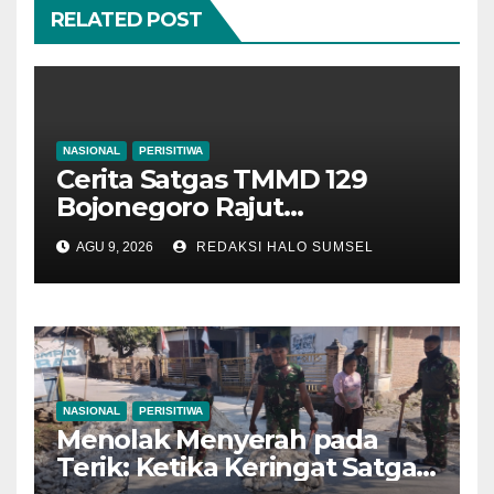
RELATED POST
NASIONAL
PERISITIWA
Cerita Satgas TMMD 129
Bojonegoro Rajut
Kebersamaan di Jembatan
AGU 9, 2026
REDAKSI HALO SUMSEL
Brang Etan
NASIONAL
PERISITIWA
Menolak Menyerah pada
Terik: Ketika Keringat Satgas