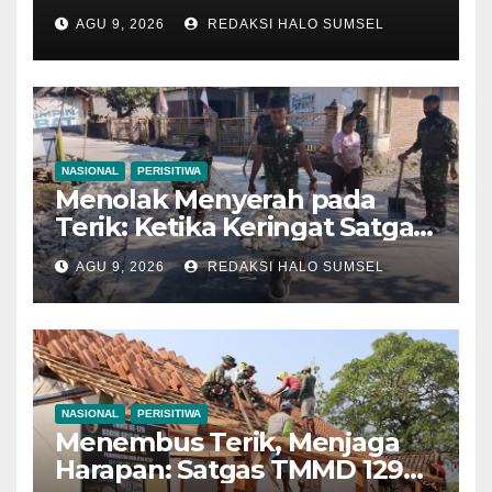
Kebersamaan di Jembatan
AGU 9, 2026
REDAKSI HALO SUMSEL
Brang Etan
NASIONAL
PERISITIWA
Menolak Menyerah pada
Terik: Ketika Keringat Satgas
TMMD 129 Bojonegoro dan
AGU 9, 2026
REDAKSI HALO SUMSEL
Warga Kesongo Menyatu
Demi Jalan Masa Depan
NASIONAL
PERISITIWA
Menembus Terik, Menjaga
Harapan: Satgas TMMD 129