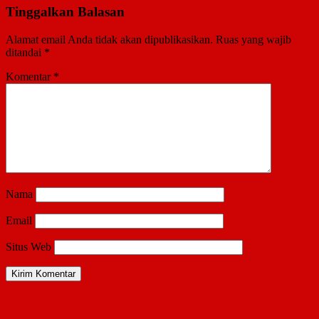
Tinggalkan Balasan
Alamat email Anda tidak akan dipublikasikan.
Ruas yang wajib
ditandai
*
Komentar
*
Nama
Email
Situs Web