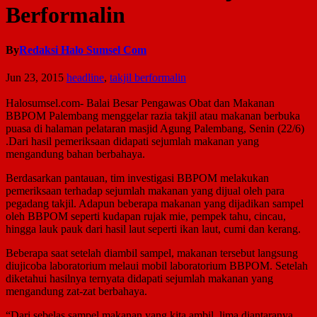
Berformalin
By
Redaksi Halo Sumsel Com
Jun 23, 2015
headline
,
takjil berformalin
Halosumsel.com- Balai Besar Pengawas Obat dan Makanan
BBPOM Palembang menggelar razia takjil atau makanan berbuka
puasa di halaman pelataran masjid Agung Palembang, Senin (22/6)
.Dari hasil pemeriksaan didapati sejumlah makanan yang
mengandung bahan berbahaya.
Berdasarkan pantauan, tim investigasi BBPOM melakukan
pemeriksaan terhadap sejumlah makanan yang dijual oleh para
pegadang takjil. Adapun beberapa makanan yang dijadikan sampel
oleh BBPOM seperti kudapan rujak mie, pempek tahu, cincau,
hingga lauk pauk dari hasil laut seperti ikan laut, cumi dan kerang.
Beberapa saat setelah diambil sampel, makanan tersebut langsung
diujicoba laboratorium melaui mobil laboratorium BBPOM. Setelah
diketahui hasilnya ternyata didapati sejumlah makanan yang
mengandung zat-zat berbahaya.
“Dari sebelas sampel makanan yang kita ambil, lima diantaranya