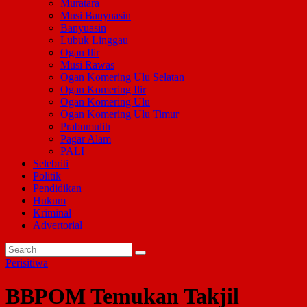
Muratara
Musi Banyuasin
Banyuasin
Lubuk Linggau
Ogan Ilir
Musi Rawas
Ogan Komering Ulu Selatan
Ogan Komering Ilir
Ogan Komering Ulu
Ogan Komering Ulu Timur
Prabumulih
Pagar Alam
PALI
Selebriti
Politik
Pendidikan
Hukum
Kriminal
Advertorial
Perisitiwa
BBPOM Temukan Takjil