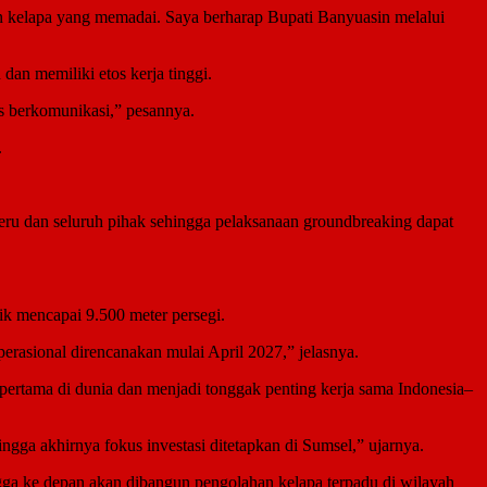
an kelapa yang memadai. Saya berharap Bupati Banyuasin melalui
an memiliki etos kerja tinggi.
us berkomunikasi,” pesannya.
.
ru dan seluruh pihak sehingga pelaksanaan groundbreaking dapat
ik mencapai 9.500 meter persegi.
operasional direncanakan mulai April 2027,” jelasnya.
rtama di dunia dan menjadi tonggak penting kerja sama Indonesia–
gga akhirnya fokus investasi ditetapkan di Sumsel,” ujarnya.
ngga ke depan akan dibangun pengolahan kelapa terpadu di wilayah