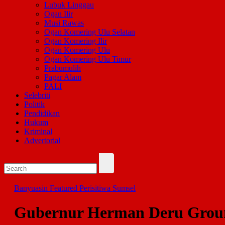
Lubuk Linggau
Ogan Ilir
Musi Rawas
Ogan Komering Ulu Selatan
Ogan Komering Ilir
Ogan Komering Ulu
Ogan Komering Ulu Timur
Prabumulih
Pagar Alam
PALI
Selebriti
Politik
Pendidikan
Hukum
Kriminal
Advertorial
Banyuasin
Featured
Perisitiwa
Sumsel
Gubernur Herman Deru Ground