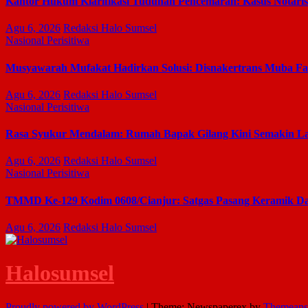
Kantor Hukum Klarifikasi Tuduhan Pencemaran: Kasus Notari
Agu 6, 2026
Redaksi Halo Sumsel
Nasional
Perisitiwa
Musyawarah Mufakat Hadirkan Solusi: Disnakertrans Muba Fasi
Agu 6, 2026
Redaksi Halo Sumsel
Nasional
Perisitiwa
Rasa Syukur Mendalam: Rumah Bapak Gilang Kini Semakin La
Agu 6, 2026
Redaksi Halo Sumsel
Nasional
Perisitiwa
TMMD Ke-129 Kodim 0608/Cianjur: Satgas Pasang Keramik Dan
Agu 6, 2026
Redaksi Halo Sumsel
Halosumsel
Proudly powered by WordPress
|
Theme: Newspaperex by
Themeans