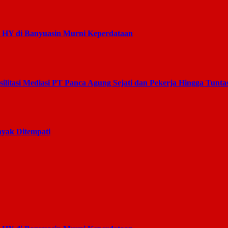
s HY di Banyuasin Murni Keperdataan
litasi Mediasi PT Panca Agung Sejati dan Pekerja Hingga Tunta
yak Ditempati