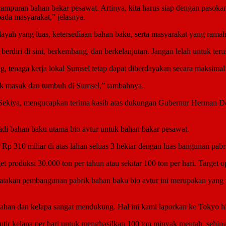
campuran bahan bakar pesawat. Artinya, kita harus siap dengan pasok
pada masyarakat,” jelasnya.
yah yang luas, ketersediaan bahan baku, serta masyarakat yang ramah d
rdiri di sini, berkembang, dan berkelanjutan. Jangan lelah untuk ter
g, tenaga kerja lokal Sumsel tetap dapat diberdayakan secara maksimal
ntuk masuk dan tumbuh di Sumsel,” tambahnya.
 Sekiya, mengucapkan terima kasih atas dukungan Gubernur Herman De
adi bahan baku utama bio avtur untuk bahan bakar pesawat.
 310 miliar di atas lahan seluas 3 hektar dengan luas bangunan pabr
t produksi 30.000 ton per tahun atau sekitar 100 ton per hari. Target 
akan pembangunan pabrik bahan baku bio avtur ini merupakan yang pe
ahan dan kelapa sangat mendukung. Hal ini kami laporkan ke Tokyo hin
utir kelapa per hari untuk menghasilkan 100 ton minyak mentah, sehi