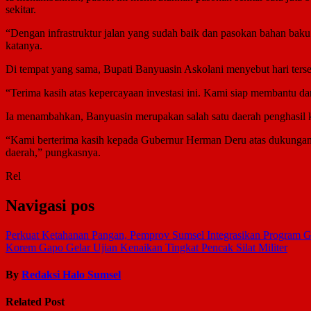
sekitar.
“Dengan infrastruktur jalan yang sudah baik dan pasokan bahan baku 
katanya.
Di tempat yang sama, Bupati Banyuasin Askolani menyebut hari terse
“Terima kasih atas kepercayaan investasi ini. Kami siap membantu d
Ia menambahkan, Banyuasin merupakan salah satu daerah penghasil kel
“Kami berterima kasih kepada Gubernur Herman Deru atas dukungan
daerah,” pungkasnya.
Rel
Navigasi pos
Perkuat Ketahanan Pangan, Pemprov Sumsel Integrasikan Program 
Korem Gapo Gelar Ujian Kenaikan Tingkat Pencak Silat Militer
By
Redaksi Halo Sumsel
Related Post