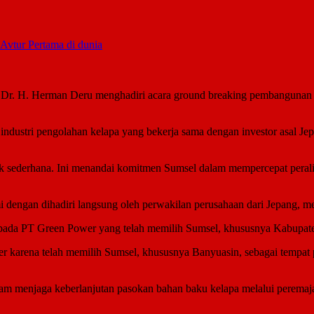
vtur Pertama di dunia
. H. Herman Deru menghadiri acara ground breaking pembangunan 
ustri pengolahan kelapa yang bekerja sama dengan investor asal Jepan
idak sederhana. Ini menandai komitmen Sumsel dalam mempercepat peralih
engan dihadiri langsung oleh perwakilan perusahaan dari Jepang, menan
da PT Green Power yang telah memilih Sumsel, khususnya Kabupaten B
 karena telah memilih Sumsel, khususnya Banyuasin, sebagai tempat pro
m menjaga keberlanjutan pasokan bahan baku kelapa melalui peremajaan