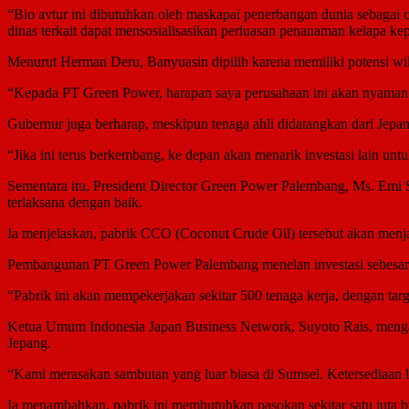
“Bio avtur ini dibutuhkan oleh maskapai penerbangan dunia sebagai 
dinas terkait dapat mensosialisasikan perluasan penanaman kelapa ke
Menurut Herman Deru, Banyuasin dipilih karena memiliki potensi wila
“Kepada PT Green Power, harapan saya perusahaan ini akan nyaman be
Gubernur juga berharap, meskipun tenaga ahli didatangkan dari Jepan
“Jika ini terus berkembang, ke depan akan menarik investasi lain u
Sementara itu, President Director Green Power Palembang, Ms. Emi
terlaksana dengan baik.
Ia menjelaskan, pabrik CCO (Coconut Crude Oil) tersebut akan menj
Pembangunan PT Green Power Palembang menelan investasi sebesar Rp
“Pabrik ini akan mempekerjakan sekitar 500 tenaga kerja, dengan targe
Ketua Umum Indonesia Japan Business Network, Suyoto Rais, mengat
Jepang.
“Kami merasakan sambutan yang luar biasa di Sumsel. Ketersediaan l
Ia menambahkan, pabrik ini membutuhkan pasokan sekitar satu juta b