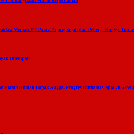
s HY di Banyuasin Murni Keperdataan
litasi Mediasi PT Panca Agung Sejati dan Pekerja Hingga Tunta
yak Ditempati
 Plafon Rumah Bapak Angga, Progres Rutilahu Capai 78,6 Per
ar
.