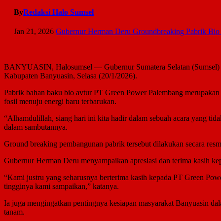
By
Redaksi Halo Sumsel
Jan 21, 2026
Gubernur Herman Deru Groundbreaking Pabrik Bio A
BANYUASIN, Halosumsel — Gubernur Sumatera Selatan (Sumsel) Dr
Kabupaten Banyuasin, Selasa (20/1/2026).
Pabrik bahan baku bio avtur PT Green Power Palembang merupakan ind
fosil menuju energi baru terbarukan.
“Alhamdulillah, siang hari ini kita hadir dalam sebuah acara yang t
dalam sambutannya.
Ground breaking pembangunan pabrik tersebut dilakukan secara resmi d
Gubernur Herman Deru menyampaikan apresiasi dan terima kasih kepa
“Kami justru yang seharusnya berterima kasih kepada PT Green Power
tingginya kami sampaikan,” katanya.
Ia juga mengingatkan pentingnya kesiapan masyarakat Banyuasin dala
tanam.