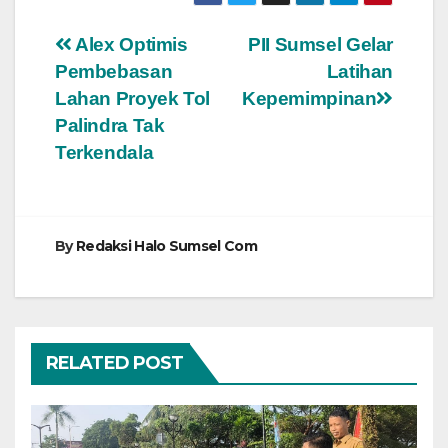
Navigasi
Alex Optimis
PII Sumsel Gelar
Pembebasan
Latihan
pos
Lahan Proyek Tol
Kepemimpinan
Palindra Tak
Terkendala
By
Redaksi Halo Sumsel Com
RELATED POST