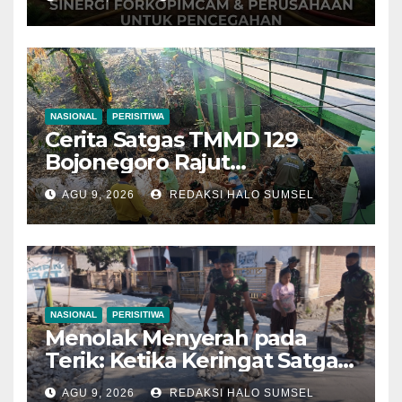
NASIONAL
PERISITIWA
Cerita Satgas TMMD 129
Bojonegoro Rajut
Kebersamaan di Jembatan
AGU 9, 2026
REDAKSI HALO SUMSEL
Brang Etan
NASIONAL
PERISITIWA
Menolak Menyerah pada
Terik: Ketika Keringat Satgas
TMMD 129 Bojonegoro dan
AGU 9, 2026
REDAKSI HALO SUMSEL