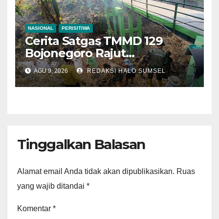
NASIONAL
PERISITIWA
Cerita Satgas TMMD 129
Bojonegoro Rajut
Kebersamaan di Jembatan
AGU 9, 2026
REDAKSI HALO SUMSEL
Brang Etan
Tinggalkan Balasan
Alamat email Anda tidak akan dipublikasikan.
Ruas
yang wajib ditandai
*
Komentar
*