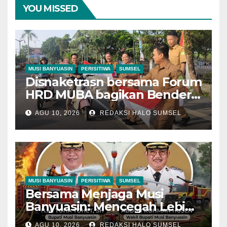
YOU MISSED
MUSI BANYUASIN
PERISITIWA
SUMSEL
Disnaketrasn bersama Forum
HRD MUBA bagikan Bendera
Merah Putih Untuk Warga
AGU 10, 2026
REDAKSI HALO SUMSEL
Muba
MUSI BANYUASIN
PERISITIWA
SUMSEL
Bersama Menjaga Musi
Banyuasin: Mencegah Lebih
Baik daripada Memadamkan
AGU 10, 2026
REDAKSI HALO SUMSEL