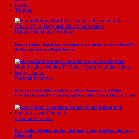
Popular
Trending
Hukum
Palembang
Perisitiwa
Kantor Hukum Klarifikasi Tuduhan Pencemaran: Kasus Notaris HY
di Banyuasin Murni Keperdataan
Nasional
Perisitiwa
Musyawarah Mufakat Hadirkan Solusi: Disnakertrans Muba
Fasilitasi Mediasi PT Panca Agung Sejati dan Pekerja Hingga Tuntas
Nasional
Perisitiwa
Rasa Syukur Mendalam: Rumah Bapak Gilang Kini Semakin Layak
Ditempati