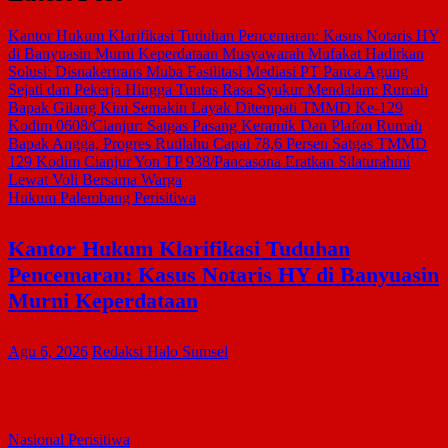
Kantor Hukum Klarifikasi Tuduhan Pencemaran: Kasus Notaris HY
di Banyuasin Murni Keperdataan
Musyawarah Mufakat Hadirkan
Solusi: Disnakertrans Muba Fasilitasi Mediasi PT Panca Agung
Sejati dan Pekerja Hingga Tuntas
Rasa Syukur Mendalam: Rumah
Bapak Gilang Kini Semakin Layak Ditempati
TMMD Ke-129
Kodim 0608/Cianjur: Satgas Pasang Keramik Dan Plafon Rumah
Bapak Angga, Progres Rutilahu Capai 78,6 Persen
Satgas TMMD
129 Kodim Cianjur Yon TP 938/Pancasona Eratkan Silaturahmi
Lewat Voli Bersama Warga
Hukum
Palembang
Perisitiwa
Kantor Hukum Klarifikasi Tuduhan
Pencemaran: Kasus Notaris HY di Banyuasin
Murni Keperdataan
Agu 6, 2026
Redaksi Halo Sumsel
Nasional
Perisitiwa