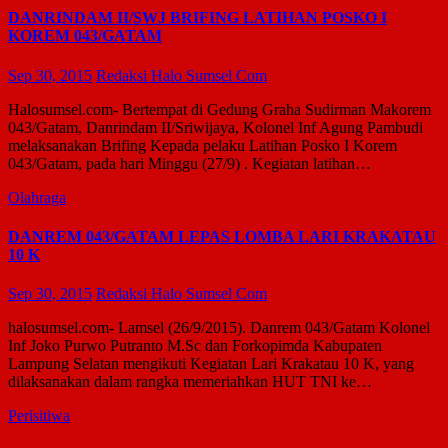
DANRINDAM II/SWJ BRIFING LATIHAN POSKO I
KOREM 043/GATAM
Sep 30, 2015
Redaksi Halo Sumsel Com
Halosumsel.com- Bertempat di Gedung Graha Sudirman Makorem
043/Gatam, Danrindam II/Sriwijaya, Kolonel Inf Agung Pambudi
melaksanakan Brifing Kepada pelaku Latihan Posko I Korem
043/Gatam, pada hari Minggu (27/9) . Kegiatan latihan…
Olahraga
DANREM 043/GATAM LEPAS LOMBA LARI KRAKATAU
10 K
Sep 30, 2015
Redaksi Halo Sumsel Com
halosumsel.com- Lamsel (26/9/2015). Danrem 043/Gatam Kolonel
Inf Joko Purwo Putranto M.Sc dan Forkopimda Kabupaten
Lampung Selatan mengikuti Kegiatan Lari Krakatau 10 K, yang
dilaksanakan dalam rangka memeriahkan HUT TNI ke…
Perisitiwa