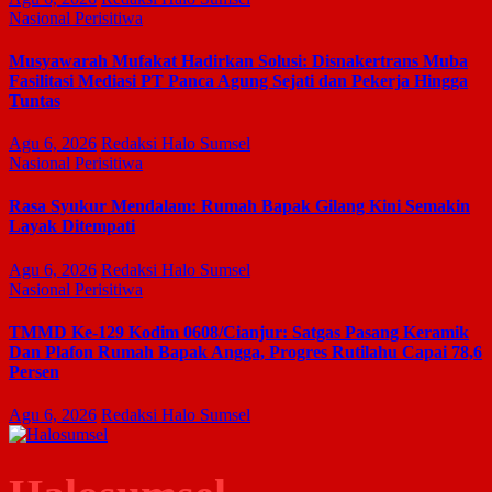
Nasional
Perisitiwa
Musyawarah Mufakat Hadirkan Solusi: Disnakertrans Muba
Fasilitasi Mediasi PT Panca Agung Sejati dan Pekerja Hingga
Tuntas
Agu 6, 2026
Redaksi Halo Sumsel
Nasional
Perisitiwa
Rasa Syukur Mendalam: Rumah Bapak Gilang Kini Semakin
Layak Ditempati
Agu 6, 2026
Redaksi Halo Sumsel
Nasional
Perisitiwa
TMMD Ke-129 Kodim 0608/Cianjur: Satgas Pasang Keramik
Dan Plafon Rumah Bapak Angga, Progres Rutilahu Capai 78,6
Persen
Agu 6, 2026
Redaksi Halo Sumsel