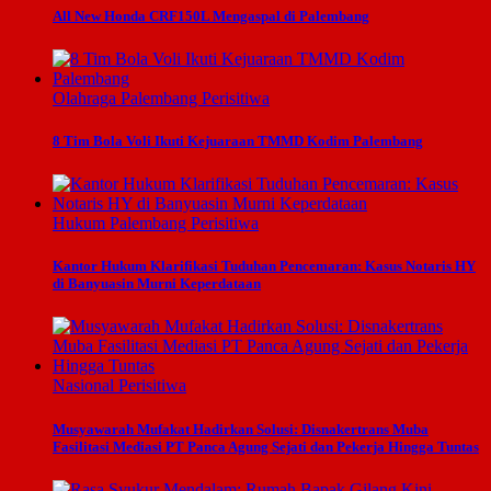
All New Honda CRF150L Mengaspal di Palembang
Olahraga
Palembang
Perisitiwa
8 Tim Bola Voli Ikuti Kejuaraan TMMD Kodim Palembang
Hukum
Palembang
Perisitiwa
Kantor Hukum Klarifikasi Tuduhan Pencemaran: Kasus Notaris HY
di Banyuasin Murni Keperdataan
Nasional
Perisitiwa
Musyawarah Mufakat Hadirkan Solusi: Disnakertrans Muba
Fasilitasi Mediasi PT Panca Agung Sejati dan Pekerja Hingga Tuntas