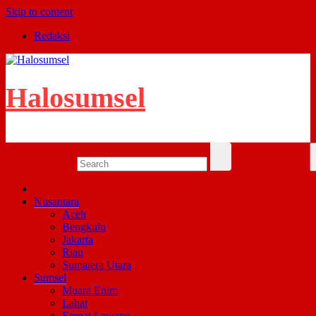
Skip to content
Redaksi
Halosumsel
Nusantara
Aceh
Bengkulu
Jakarta
Riau
Sumatera Utara
Sumsel
Muara Enim
Lahat
Empat Lawang