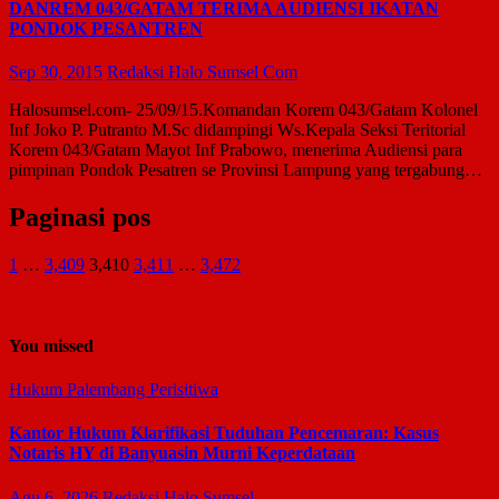
DANREM 043/GATAM TERIMA AUDIENSI IKATAN
PONDOK PESANTREN
Sep 30, 2015
Redaksi Halo Sumsel Com
Halosumsel.com- 25/09/15.Komandan Korem 043/Gatam Kolonel
Inf Joko P. Putranto M.Sc didampingi Ws.Kepala Seksi Teritorial
Korem 043/Gatam Mayot Inf Prabowo, menerima Audiensi para
pimpinan Pondok Pesatren se Provinsi Lampung yang tergabung…
Paginasi pos
1
…
3,409
3,410
3,411
…
3,472
You missed
Hukum
Palembang
Perisitiwa
Kantor Hukum Klarifikasi Tuduhan Pencemaran: Kasus
Notaris HY di Banyuasin Murni Keperdataan
Agu 6, 2026
Redaksi Halo Sumsel