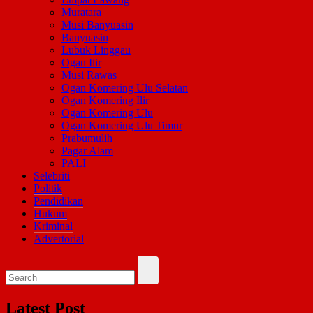
Muratara
Musi Banyuasin
Banyuasin
Lubuk Linggau
Ogan Ilir
Musi Rawas
Ogan Komering Ulu Selatan
Ogan Komering Ilir
Ogan Komering Ulu
Ogan Komering Ulu Timur
Prabumulih
Pagar Alam
PALI
Selebriti
Politik
Pendidikan
Hukum
Kriminal
Advertorial
Latest Post