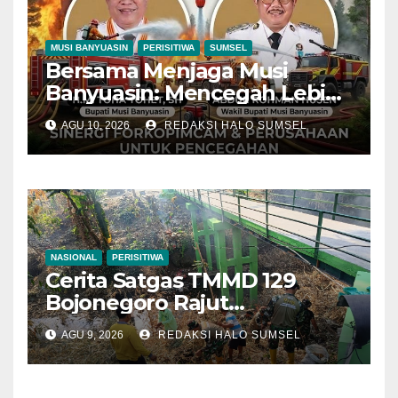
MUSI BANYUASIN
PERISITIWA
SUMSEL
Bersama Menjaga Musi
Banyuasin: Mencegah Lebih
Baik daripada Memadamkan
AGU 10, 2026
REDAKSI HALO SUMSEL
NASIONAL
PERISITIWA
Cerita Satgas TMMD 129
Bojonegoro Rajut
Kebersamaan di Jembatan
AGU 9, 2026
REDAKSI HALO SUMSEL
Brang Etan