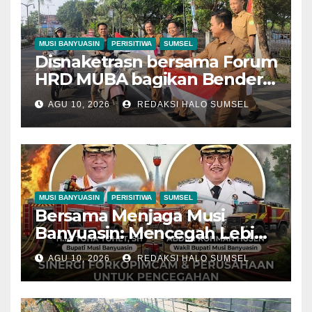
MUSI BANYUASIN
PERISITIWA
SUMSEL
Disnaketrasn bersama Forum
HRD MUBA bagikan Bendera
Merah Putih Untuk Warga
AGU 10, 2026
REDAKSI HALO SUMSEL
Muba
MUSI BANYUASIN
PERISITIWA
SUMSEL
Bersama Menjaga Musi
Banyuasin: Mencegah Lebih
Baik daripada Memadamkan
AGU 10, 2026
REDAKSI HALO SUMSEL