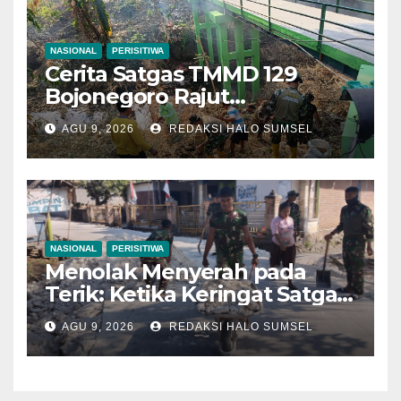
NASIONAL
PERISITIWA
Cerita Satgas TMMD 129
Bojonegoro Rajut
Kebersamaan di Jembatan
AGU 9, 2026
REDAKSI HALO SUMSEL
Brang Etan
NASIONAL
PERISITIWA
Menolak Menyerah pada
Terik: Ketika Keringat Satgas
TMMD 129 Bojonegoro dan
AGU 9, 2026
REDAKSI HALO SUMSEL
Warga Kesongo Menyatu
Demi Jalan Masa Depan