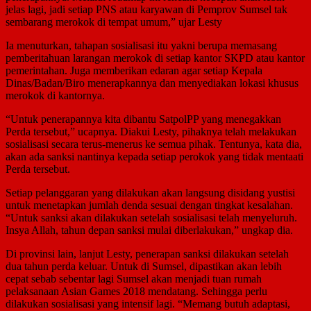
jelas lagi, jadi setiap PNS atau karyawan di Pemprov Sumsel tak
sembarang merokok di tempat umum,” ujar Lesty
Ia menuturkan, tahapan sosialisasi itu yakni berupa memasang
pemberitahuan larangan merokok di setiap kantor SKPD atau kantor
pemerintahan. Juga memberikan edaran agar setiap Kepala
Dinas/Badan/Biro menerapkannya dan menyediakan lokasi khusus
merokok di kantornya.
“Untuk penerapannya kita dibantu SatpolPP yang menegakkan
Perda tersebut,” ucapnya. Diakui Lesty, pihaknya telah melakukan
sosialisasi secara terus-menerus ke semua pihak. Tentunya, kata dia,
akan ada sanksi nantinya kepada setiap perokok yang tidak mentaati
Perda tersebut.
Setiap pelanggaran yang dilakukan akan langsung disidang yustisi
untuk menetapkan jumlah denda sesuai dengan tingkat kesalahan.
“Untuk sanksi akan dilakukan setelah sosialisasi telah menyeluruh.
Insya Allah, tahun depan sanksi mulai diberlakukan,” ungkap dia.
Di provinsi lain, lanjut Lesty, penerapan sanksi dilakukan setelah
dua tahun perda keluar. Untuk di Sumsel, dipastikan akan lebih
cepat sebab sebentar lagi Sumsel akan menjadi tuan rumah
pelaksanaan Asian Games 2018 mendatang. Sehingga perlu
dilakukan sosialisasi yang intensif lagi. “Memang butuh adaptasi,