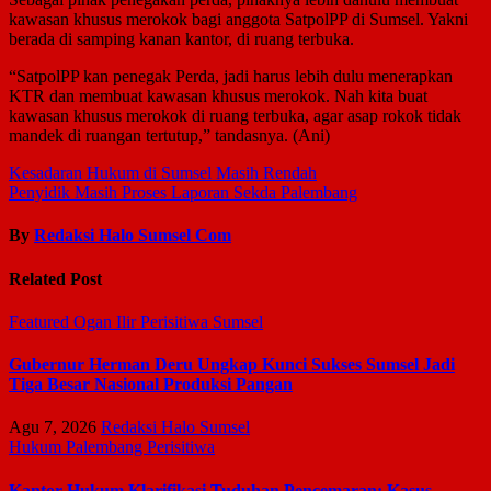
kawasan khusus merokok bagi anggota SatpolPP di Sumsel. Yakni
berada di samping kanan kantor, di ruang terbuka.
“SatpolPP kan penegak Perda, jadi harus lebih dulu menerapkan
KTR dan membuat kawasan khusus merokok. Nah kita buat
kawasan khusus merokok di ruang terbuka, agar asap rokok tidak
mandek di ruangan tertutup,” tandasnya. (Ani)
Navigasi
Kesadaran Hukum di Sumsel Masih Rendah
Penyidik Masih Proses Laporan Sekda Palembang
pos
By
Redaksi Halo Sumsel Com
Related Post
Featured
Ogan Ilir
Perisitiwa
Sumsel
Gubernur Herman Deru Ungkap Kunci Sukses Sumsel Jadi
Tiga Besar Nasional Produksi Pangan
Agu 7, 2026
Redaksi Halo Sumsel
Hukum
Palembang
Perisitiwa
Kantor Hukum Klarifikasi Tuduhan Pencemaran: Kasus