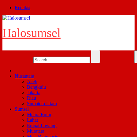
Skip
Redaksi
to
content
Halosumsel
Nusantara
Aceh
Bengkulu
Jakarta
Riau
Sumatera Utara
Sumsel
Muara Enim
Lahat
Empat Lawang
Muratara
Musi Banyuasin