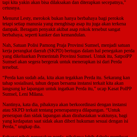
tapi kita yakin akan bisa dilaksakan dan diterapkan secepatnya,”
cetusnya.
Menurut Lesty, merokok bukan hanya berbahaya bagi perokok
tetapi setiap manusia yang menghisap asap itu juga akan terkena
dampak. Beragam penyakit akibat asap rokok tersebut sangat
berbahaya, seperti kanker dan kemandulan.
Nah, Satuan Polisi Pamong Praja Provinsi Sumsel, menjadi satuan
kerja perangkat daerah (SKPD) bertugas dalam hal penegakan perda
yang dikeluarkan Pemerintah Provinsi Sumsel. Untuk itu, SatpolPP
Sumsel akan segera bergerak untuk menerapkan isi dari Perda
tersebut.
“Perda kan sudah ada, kita akan tegakkan Perda itu. Sekarang kan
tahap sosialisasi, tahun depan bersama instansi terkait kita akan
langsung ke lapangan untuk ingatkan Perda itu,” ucap Kasat PolPP
Sumsel, Leni Milana.
Nantinya, kata dia, pihaknya akan berkoordinasi dengan instansi
atau SKPD terkait tentang penerapannya dilapangan. “Untuk
penerapan dan sidak lapangan akan dirahasiakan waktunya, bagi
yang kedapatan saat sidak akan diberi hukuman sesuai dengan isi
Perda,” ungkap dia.
Sebagai pihak penegakan perda, pihaknya lebih dahulu membuat