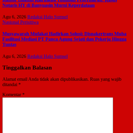
Notaris HY di Banyuasin Murni Keperdataan
Agu 6, 2026
Redaksi Halo Sumsel
Nasional
Perisitiwa
Musyawarah Mufakat Hadirkan Solusi: Disnakertrans Muba
Fasilitasi Mediasi PT Panca Agung Sejati dan Pekerja Hingga
Tuntas
Agu 6, 2026
Redaksi Halo Sumsel
Tinggalkan Balasan
Alamat email Anda tidak akan dipublikasikan.
Ruas yang wajib
ditandai
*
Komentar
*