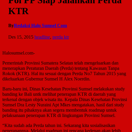
Pol PP Siap Jalankan Perda
KTR
By
Redaksi Halo Sumsel Com
Des 15, 2015
headline
,
perda ktr
Halosumsel.com-
Pemerintah Provinsi Sumatera Selatan telah mengeluarkan dan
menerapkan Peraturan Daerah (Perda) tentang Kawasan Tanpa
Rokok (KTR). Hal itu sesuai dengan Perda No7 Tahun 2015 yang
dikeluarkan Gubernur Sumsel H Alex Noerdin.
Baru-baru ini, Dinas Kesehatan Provinsi Sumsel melakukan study
banding ke Bali untk melihat penerapan KTR di daerah yang
terkenal dengan objek wisata itu. Kepala Dinas Kesehatan Provinsi
Sumsel Dra Lesty Nuraini Apt Mkes mengatakan, hasil dari study
banding itu pihaknya akan segera membentuk roadmap untuk
pelaksanaan penerapan KTR di lingkungan Provinsi Sumsel.
“Kita sudah ada Perda tahun ini. Sekarang kita sosialisasikan
penerapannya. Melalui roadmap ini rencana kedepan akan lebih