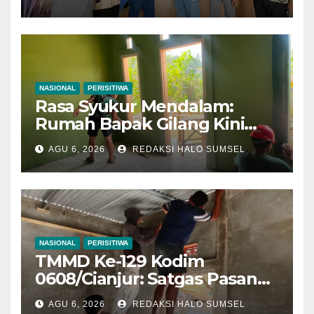
Mediasi PT Panca Agung
Sejati dan Pekerja Hingga
Tuntas
NASIONAL
PERISITIWA
Rasa Syukur Mendalam:
Rumah Bapak Gilang Kini
Semakin Layak Ditempati
AGU 6, 2026
REDAKSI HALO SUMSEL
NASIONAL
PERISITIWA
TMMD Ke-129 Kodim
0608/Cianjur: Satgas Pasang
Keramik Dan Plafon Rumah
AGU 6, 2026
REDAKSI HALO SUMSEL
Bapak Angga, Progres