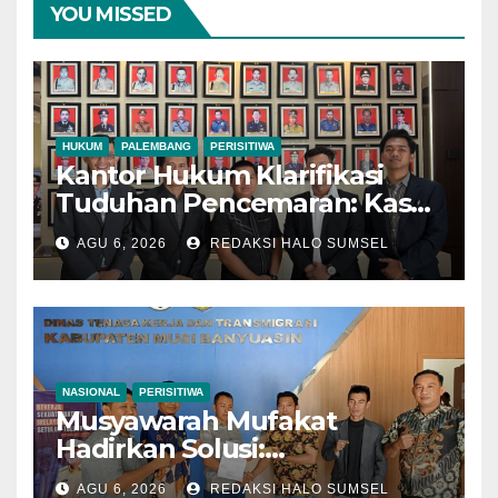
YOU MISSED
HUKUM
PALEMBANG
PERISITIWA
Kantor Hukum Klarifikasi
Tuduhan Pencemaran: Kasus
Notaris HY di Banyuasin
AGU 6, 2026
REDAKSI HALO SUMSEL
Murni Keperdataan
NASIONAL
PERISITIWA
Musyawarah Mufakat
Hadirkan Solusi:
Disnakertrans Muba Fasilitasi
AGU 6, 2026
REDAKSI HALO SUMSEL