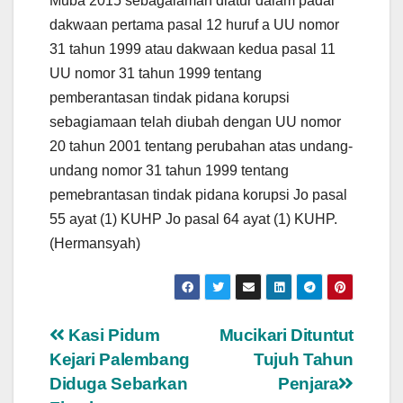
Muba 2015 sebagaiaman diatur dalam padal
dakwaan pertama pasal 12 huruf a UU nomor
31 tahun 1999 atau dakwaan kedua pasal 11
UU nomor 31 tahun 1999 tentang
pemberantasan tindak pidana korupsi
sebagiamaan telah diubah dengan UU nomor
20 tahun 2001 tentang perubahan atas undang-
undang nomor 31 tahun 1999 tentang
pemebrantasan tindak pidana korupsi Jo pasal
55 ayat (1) KUHP Jo pasal 64 ayat (1) KUHP.
(Hermansyah)
Navigasi
Kasi Pidum
Mucikari Dituntut
Kejari Palembang
Tujuh Tahun
pos
Diduga Sebarkan
Penjara