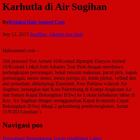
Karhutla di Air Sugihan
By
Redaksi Halo Sumsel Com
Sep 12, 2015
headline
,
johanes toar pioh
Halosumsel.com –
104 personel Yon Armed 10/Kostrad dipimpin Danyon Armed
10/Kostrad Letkol Arm Johanes Toar Pioh dengan membawa
perlengkapan perorangan, bekal ransum makanan, pacul pick, kapak
perorangan, mesin senso, mesin pompa air, tenda pleton, velbad dan
alat pemadam, didampingi Danramil, Para Babinsa wilayah Air
Sugihan, berangkat dari Kota Palembang di Kompi Angkutan Air
dan Satuan Kapal Bekangdam II/Swj ke Lokasi kebakaran lahan di
Kec. Air Sugihan dengan menggunakan Kapal Komando Cepat
Bekangdam II/Swj dibagi 2 gelombang pemberangkatan, Jumat
11/9/2015.(sofuan )
Navigasi pos
Perusahaan Bertanggung Jawab rehalibitasi Lahan