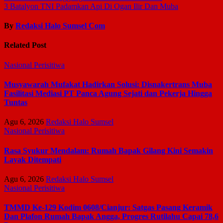
3 Batalyon TNI Padamkan Api Di Ogan Ilir Dan Muba
By
Redaksi Halo Sumsel Com
Related Post
Nasional
Perisitiwa
Musyawarah Mufakat Hadirkan Solusi: Disnakertrans Muba
Fasilitasi Mediasi PT Panca Agung Sejati dan Pekerja Hingga
Tuntas
Agu 6, 2026
Redaksi Halo Sumsel
Nasional
Perisitiwa
Rasa Syukur Mendalam: Rumah Bapak Gilang Kini Semakin
Layak Ditempati
Agu 6, 2026
Redaksi Halo Sumsel
Nasional
Perisitiwa
TMMD Ke-129 Kodim 0608/Cianjur: Satgas Pasang Keramik
Dan Plafon Rumah Bapak Angga, Progres Rutilahu Capai 78,6