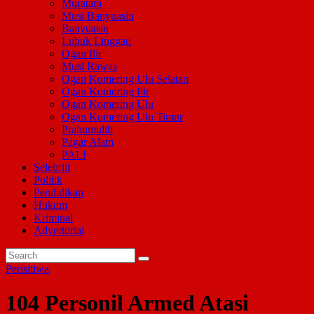
Muratara
Musi Banyuasin
Banyuasin
Lubuk Linggau
Ogan Ilir
Musi Rawas
Ogan Komering Ulu Selatan
Ogan Komering Ilir
Ogan Komering Ulu
Ogan Komering Ulu Timur
Prabumulih
Pagar Alam
PALI
Selebriti
Politik
Pendidikan
Hukum
Kriminal
Advertorial
Perisitiwa
104 Personil Armed Atasi