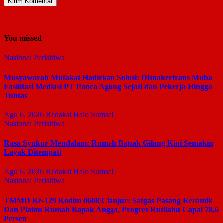
You missed
Nasional
Perisitiwa
Musyawarah Mufakat Hadirkan Solusi: Disnakertrans Muba
Fasilitasi Mediasi PT Panca Agung Sejati dan Pekerja Hingga
Tuntas
Agu 6, 2026
Redaksi Halo Sumsel
Nasional
Perisitiwa
Rasa Syukur Mendalam: Rumah Bapak Gilang Kini Semakin
Layak Ditempati
Agu 6, 2026
Redaksi Halo Sumsel
Nasional
Perisitiwa
TMMD Ke-129 Kodim 0608/Cianjur: Satgas Pasang Keramik
Dan Plafon Rumah Bapak Angga, Progres Rutilahu Capai 78,6
Persen