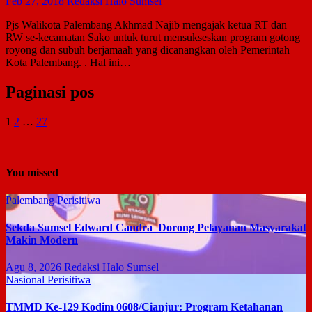
Feb 27, 2018
Redaksi Halo Sumsel
Pjs Walikota Palembang Akhmad Najib mengajak ketua RT dan
RW se-kecamatan Sako untuk turut mensukseskan program gotong
royong dan subuh berjamaah yang dicanangkan oleh Pemerintah
Kota Palembang. . Hal ini…
Paginasi pos
1
2
…
27
You missed
Palembang
Perisitiwa
Sekda Sumsel Edward Candra Dorong Pelayanan Masyarakat
Makin Modern
Agu 8, 2026
Redaksi Halo Sumsel
Nasional
Perisitiwa
TMMD Ke-129 Kodim 0608/Cianjur: Program Ketahanan