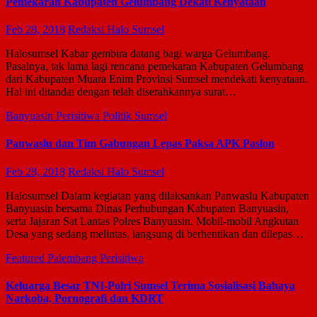
Pemekaran Kabupaten Gelumbang Dekati Kenyataan
Feb 28, 2018
Redaksi Halo Sumsel
Halosumsel Kabar gembira datang bagi warga Gelumbang.
Pasalnya, tak lama lagi rencana pemekaran Kabupaten Gelumbang
dari Kabupaten Muara Enim Provinsi Sumsel mendekati kenyataan.
Hal ini ditandai dengan telah diserahkannya surat…
Banyuasin
Perisitiwa
Politik
Sumsel
Panwaslu dan Tim Gabungan Lepas Paksa APK Paslon
Feb 28, 2018
Redaksi Halo Sumsel
Halosumsel Dalam kegiatan yang dilaksankan Panwaslu Kabupaten
Banyuasin bersama Dinas Perhubungan Kabupaten Banyuasin,
serta Jajaran Sat Lantas Polres Banyuasin. Mobil-mobil Angkutan
Desa yang sedang melintas, langsung di berhentikan dan dilepas…
Featured
Palembang
Perisitiwa
Keluarga Besar TNI-Polri Sumsel Terima Sosialisasi Bahaya
Narkoba, Pornografi dan KDRT