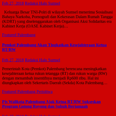
Feb 27, 2018
Redaksi Halo Sumsel
Keluarga Besar TNI-Polri di wilayah Sumsel menerima Sosialisasi
Bahaya Narkoba, Pornografi dan Kekerasan Dalam Rumah Tangga
(KDRT) yang diselenggarakan oleh Organisasi Aksi Solidaritas era
Kabinet Kerja (OASE Kabinet Kerja)…
Featured
Palembang
Pemkot Palembang Akan Tingkatkan Kesejahteraan Ketua
RT/RW
Feb 27, 2018
Redaksi Halo Sumsel
Pemerintah Kota (Pemkot) Palembang berencana meningkatkan
kesejahteraan ketua rukun tetangga (RT) dan rukun warga (RW)
dengan menambah insentifnya menjadi Rp600 ribu. Hal ini
diungkapkan oleh Sekertaris Daerah (Sekda) Kota Palembang…
Featured
Palembang
Perisitiwa
Pjs Walikota Palembang Ajak Ketua RT/RW Sukseskan
Program Gotong Royong dan Subuh Berjamaah