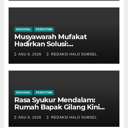
NASIONAL
PERISITIWA
Musyawarah Mufakat
Hadirkan Solusi:
Disnakertrans Muba Fasilitasi
AGU 6, 2026
REDAKSI HALO SUMSEL
Mediasi PT Panca Agung
Sejati dan Pekerja Hingga
Tuntas
NASIONAL
PERISITIWA
Rasa Syukur Mendalam:
Rumah Bapak Gilang Kini
Semakin Layak Ditempati
AGU 6, 2026
REDAKSI HALO SUMSEL