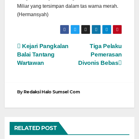
Miliar yang tersimpan dalam tas warna merah.
(Hermansyah)
Navigasi
Kejari Pangkalan
Tiga Pelaku
Balai Tantang
Pemerasan
pos
Wartawan
Divonis Bebas
By
Redaksi Halo Sumsel Com
RELATED POST