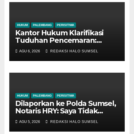
HUKUM
PALEMBANG
PERISITIWA
Kantor Hukum Klarifikasi
Tuduhan Pencemaran:
Kasus Notaris HY di
AGU 6, 2026
REDAKSI HALO SUMSEL
Banyuasin Murni
Keperdataan
HUKUM
PALEMBANG
PERISITIWA
Dilaporkan ke Polda Sumsel,
Notaris HRY: Saya Tidak
Punya Kewenangan Simpan
AGU 5, 2026
REDAKSI HALO SUMSEL
dan Jual SHM