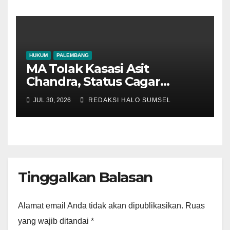
HUKUM
PALEMBANG
MA Tolak Kasasi Asit
Chandra, Status Cagar
Budaya Makam Pangeran
JUL 30, 2026
REDAKSI HALO SUMSEL
Kramojayo Berkekuatan
Hukum Tetap
Tinggalkan Balasan
Alamat email Anda tidak akan dipublikasikan.
Ruas
yang wajib ditandai
*