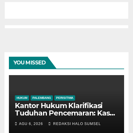
YOU MISSED
HUKUM
PALEMBANG
PERISITIWA
Kantor Hukum Klarifikasi
Tuduhan Pencemaran: Kasus
Notaris HY di Banyuasin
AGU 6, 2026
REDAKSI HALO SUMSEL
Murni Keperdataan