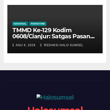
NASIONAL
PERISITIWA
TMMD Ke-129 Kodim
0608/Cianjur: Satgas Pasang
Keramik Dan Plafon Rumah
AGU 6, 2026
REDAKSI HALO SUMSEL
Bapak Angga, Progres
Rutilahu Capai 78,6 Persen