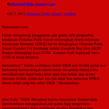
By
Redaksi Halo Sumsel Com
Okt 5, 2015
Dirlantas Polda sumsel
,
headline
Halosumsel.com-
Untuk mengurangi penggunaan plat ganda oleh pengendara
kendaraan Dirlantas Polda Sunsel menerapkan sistem informasi
Kendaraan Bermotor (SIKB) hal ini diungkapkan Dirlantas Polda
Sunsel Kombes Pol Bambang melalui Kasubdit Reg Iden AKBP
Prastyo didampingi Kasi STNK Kompol Andi Supriyadi Senin
;5/10) di ruang kerjanya
menurutnya,” karena penetapan sistem SIKB saat ini plat ganda kau
berkurang karena dengan sistem online ini apabila datanya kita
masukkan atau input maka tidak akan bisa keluar atau secara
otomatis di blok sistem dari kita dan tidak bisa mencetak BPKB
sistem inilah yang kita sebut SIKB ,”dikatakannya
jelas Andi,” SIKB diterapkan karena masyarakat Sumael tidak
diperbolehkan menggunakan plat ganda bagi pengendara
menggunakannya maka kendaraan tersebut diamankan atau