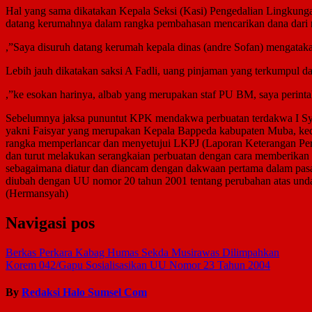
Hal yang sama dikatakan Kepala Seksi (Kasi) Pengedalian Lingkun
datang kerumahnya dalam rangka pembahasan mencarikan dana dari r
,”Saya disuruh datang kerumah kepala dinas (andre Sofan) mengataka
Lebih jauh dikatakan saksi A Fadli, uang pinjaman yang terkumpul d
,”ke esokan harinya, albab yang merupakan staf PU BM, saya perinta
Sebelumnya jaksa pununtut KPK mendakwa perbuatan terdakwa I S
yakni Faisyar yang merupakan Kepala Bappeda kabupaten Muba, kedu
rangka memperlancar dan menyetujui LKPJ (Laporan Keterangan Pe
dan turut melakukan serangkaian perbuatan dengan cara memberikan a
sebagaimana diatur dan diancam dengan dakwaan pertama dalam pasal
diubah dengan UU nomor 20 tahun 2001 tentang perubahan atas unda
(Hermansyah)
Navigasi pos
Berkas Perkara Kabag Humas Sekda Musirawas Dilimpahkan
Korem 042/Gapu Sosialisasikan UU Nomor 23 Tahun 2004
By
Redaksi Halo Sumsel Com