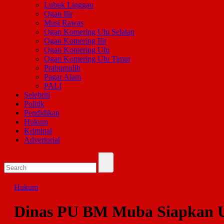
Lubuk Linggau
Ogan Ilir
Musi Rawas
Ogan Komering Ulu Selatan
Ogan Komering Ilir
Ogan Komering Ulu
Ogan Komering Ulu Timur
Prabumulih
Pagar Alam
PALI
Selebriti
Politik
Pendidikan
Hukum
Kriminal
Advertorial
Hukum
Dinas PU BM Muba Siapkan U