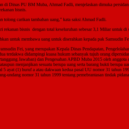
gan di Dinas PU BM Muba, Ahmad Fadli, menjelaskan dimuka persidang
ekanan bisnis.
n tolong carikan tambahan uang,” kata saksi Ahmad Fadli.
ari rekanan bisnis dengan total keseluruhan sebesar 3,1 Miliar untuk
hkan untuk membawa uang untuk diserahkan kepada pak Samsudin Fei pa
yamsudin Fei, yang merupakan Kepala Dinas Pendapatan, Pengelola
a terdakwa didampingi kuasa hukum sebanyak tujuh orang dipersidang
rtanggung Jawaban) dan Pengesahan APBD Muba 2015 oleh anggota de
taupun menjanjikan sesuatu berupa uang serta barang bukti berupa ua
 5 ayat (1) huruf a atau dakwaan kedua pasal UU nomor 31 tahun 1999
ng-undang nomor 31 tahun 1999 tentang pemebrantasan tindak pidana 