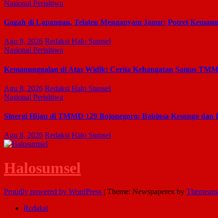
Nasional
Perisitiwa
Gagah di Lapangan, Telaten Menganyam Janur: Potret Keman
Agu 8, 2026
Redaksi Halo Sumsel
Nasional
Perisitiwa
Kemanunggalan di Atas Widik: Cerita Kehangatan Satgas TMM
Agu 8, 2026
Redaksi Halo Sumsel
Nasional
Perisitiwa
Sinergi Hijau di TMMD 129 Bojonegoro: Babinsa Kesongo dan
Agu 8, 2026
Redaksi Halo Sumsel
Halosumsel
Proudly powered by WordPress
|
Theme: Newspaperex by
Themeans
Redaksi