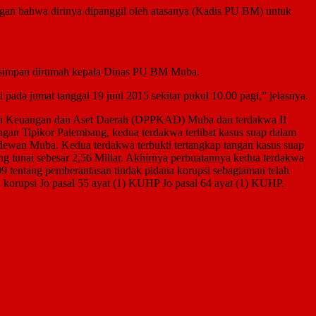
an bahwa dirinya dipanggil oleh atasanya (Kadis PU BM) untuk
 di simpan dirumah kepala Dinas PU BM Muba.
da jumat tanggal 19 juni 2015 sekitar pukul 10.00 pagi,” jelasnya.
han Keuangan dan Aset Daerah (DPPKAD) Muba dan terdakwa II
an Tipikor Palembang, kedua terdakwa terlibat kasus suap dalam
wan Muba. Kedua terdakwa terbukti tertangkap tangan kasus suap
ng tunai sebesar 2,56 Miliar. Akhirnya perbuatannya kedua terdakwa
 tentang pemberantasan tindak pidana korupsi sebagiaman telah
korupsi Jo pasal 55 ayat (1) KUHP Jo pasal 64 ayat (1) KUHP.