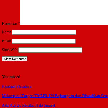
Komentar
*
Nama
Email
Situs Web
You missed
Nasional
Perisitiwa
Melampaui Target: TMMD 129 Bojonegoro dan Disnakkan Sen
Agu 8, 2026
Redaksi Halo Sumsel