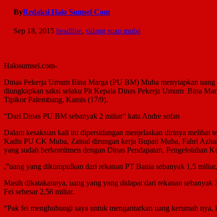
By
Redaksi Halo Sumsel Com
Sep 18, 2015
headline
,
sidang suap muba
Halosumsel.com-
Dinas Pekerja Umum Bina Marga (PU BM) Muba menyiapkan uang se
diungkapkan saksi selaku Plt Kepala Dinas Pekerja Umum Bina Marg
Tipikor Palembang, Kamis (17/9).
“Dari Dinas PU BM sebanyak 2 miliar” kata Andre sofan
Dalam kesaksian kali ini dipersidangan menjelaskan dirinya meli
Kadis PU CK Muba, Zainal dirungan kerja Bupati Muba, Fahri Azhari
yang sudah berkomitmen dengan Dinas Pendapatan, Pengelolahan 
,”uang yang dikumpulkan dari rekanan PT Bania sebanyak 1,5 miliar,
Masih dikatakannya, uang yang yang didapat dari rekanan sebanyak 3
Fei sebesar 2,56 miliar.
“Pak fei menghubungi saya untuk mengantarkan uang kerumah nya, k