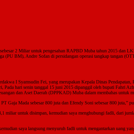
besar 2 Miliar untuk pengesahan RAPBD Muba tahun 2015 dan LKPJ 
a (PU BM), Andre Sofan di persidangan operasi tangkap tangan (OTT
hat terdakwa I Syamsudin Fei, yang merupakan Kepala Dinas Pendapat
, Pada hari senin tanggal 15 juni 2015 dipanggil oleh bupati Fahri 
Keuangan dan Aset Daerah (DPPKAD) Muba dalam membahas untuk me
 PT Gaja Mada sebesar 800 juta dan Efendy Soni sebesar 800 juta,” p
,1 miliar untuk disimpan, kemudian saya menghubungi fadli, dari jum
emudian saya langsung menyuruh fadli untuk mengantarkan uang yang