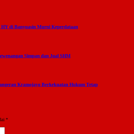
s HY di Banyuasin Murni Keperdataan
 Kewenangan Simpan dan Jual SHM
Pangeran Kramojayo Berkekuatan Hukum Tetap
dai
*