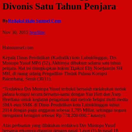
Divonis Satu Tahun Penjara
By
Redaksi Halo Sumsel Com
Nov 30, 2015
headline
Halosumsel.com
Kepala Dinas Pendidikan (Kadisdik) kota Lubuklinggau, Drs
Mustopa Yusuf MPd (52), Akhirnya dihukum selama satu tahun
penjara. Hal ini diungkapkan hakim Tipikor Elly Noerjasmin SH
MH, di ruang sidang Pengadilan Tindak Pidana Korupsi
Palembang, Senin (30/11).
“Terdakwa Drs Mustopa Yusuf terbukti bersalah melakukan tindak
pidana korupsi secara bersama-sama dengan Yan Heri dan Asep
Herdiana untuk kegiatan pengadaan alat metode belajat multi media
SMA atau SMK di Dinas Pendidikan kota Lubuklinggau tahun
2014 dengan pagu anggaran sebesar 1,795 Miliar, sehingga negara
mengalami kerugian sebesar Rp 778.200.000,” katanya.
Atas perbuatan yang dilakukan terdakwa Drs Mustopa Yusuf
bersama rekannya diganjar dengan pasal 3 ayat (1) Jo pasal 18