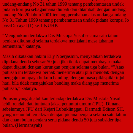
undang-undang No 31 tahun 1999 tentang pemberantasan tindak
pidana korupsi sebagaimana diubah dan ditambah dengan undang-
undang No 20 tahun 2001 tentang perubahan atas undang-undang
No 31 Tahun 1999 tentang pemberantasan tindak pidana korupsi Jo
pasal 55 ayat (1) ke-1 KUHP.
“Menghukum terdakwa Drs Mustopa Yusuf selama satu tahun
penjara dikurangi selama terdakwa menjalani masa tahanan
sementara,” katanya.
Masih dikatakan hakim Elly Noerjasmin, menyatakan terdakwa
dipidana denda sebesar 50 juta jika tidak dapat membayar maka
dapat diganti dengan kurungan penjara selama tiga bulan. “”Atas
putusan ini terdakwa berhak menerima atau pun menolak dengan
mengajukan upaya hukum banding, dengan masa pikir-pikir tujuh
hari, bila tidak mengajukan banding maka dianggap menerima
putusan,” katanya.
Putusan yang dijatuhkan terhadap terdakwa Drs Mustofa Yusuf
lebih rendah dati tuntutan jaksa penuntut umum (JPU), Dimana
sebelumnya JPU dari Kejari Lubuklinggau, Darmadi Edison SH,
yang menuntut terdakwa dengan pidana penjara selama satu tahun
dan enam bulan penjara serta pidana denda 50 juta subsider tiga
bulan. (Hermansyah)