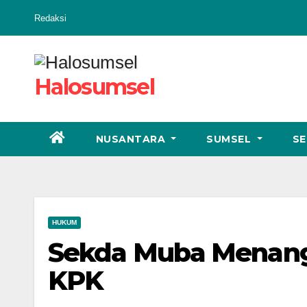
Skip
Redaksi
to
content
Halosumsel
NUSANTARA
SUMSEL
SE
HUKUM
Sekda Muba Menang
KPK