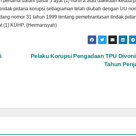
pertama dalam pasal 5 ayat (1) huruf a atau dakwaan kedua p
tindak pidana korupsi sebagiaman telah diubah dengan UU no
dang nomor 31 tahun 1999 tentang pemebrantasan tindak pida
yat (1) KUHP. (Hermansyah)
i
Pelaku Korupsi Pengadaan TPU Divoni
Tahun Penj