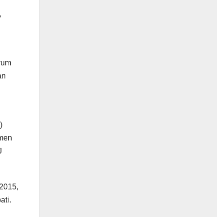
,
yum
an
)
umen
J
2015,
ati.