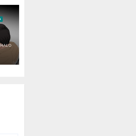
A
 HALO
as
HM