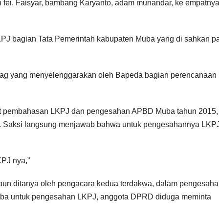
din fei, Faisyar, bambang Karyanto, adam munandar, ke empatny
PJ bagian Tata Pemerintah kabupaten Muba yang di sahkan p
g yang menyelenggarakan oleh Bapeda bagian perencanaan 
ait pembahasan LKPJ dan pengesahan APBD Muba tahun 2015,
?. Saksi langsung menjawab bahwa untuk pengesahannya LKPJ
KPJ nya,”
 pun ditanya oleh pengacara kedua terdakwa, dalam pengesah
uba untuk pengesahan LKPJ, anggota DPRD diduga meminta