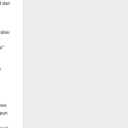
J dan
kalau
s
a”
s
kwa
upun