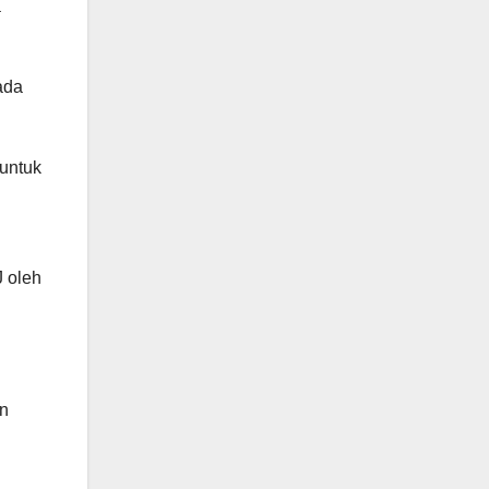
a
ada
untuk
 oleh
an