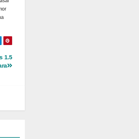
asal
mor
na
s 1.5
ara