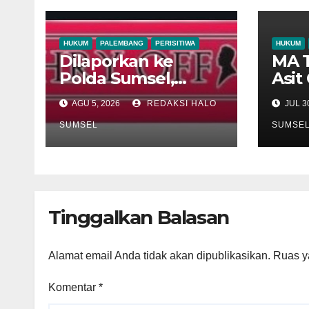
HUKUM
PALEMBANG
PERISITIWA
HUKUM
Dilaporkan ke
MA T
Polda Sumsel,
Asit
Notaris HRY: Saya
Cag
AGU 5, 2026
REDAKSI HALO
JUL 30
Tidak Punya
Mak
Kewenangan
SUMSEL
Kra
SUMSE
Simpan dan Jual
Ber
SHM
Huk
Tinggalkan Balasan
Alamat email Anda tidak akan dipublikasikan.
Ruas y
Komentar
*