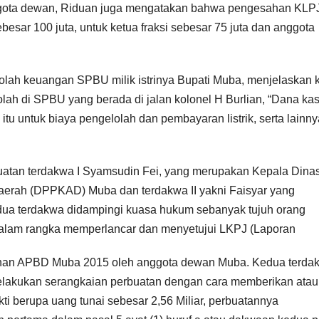
ggota dewan, Riduan juga mengatakan bahwa pengesahan KLP
ar 100 juta, untuk ketua fraksi sebesar 75 juta dan anggota
lolah keuangan SPBU milik istrinya Bupati Muba, menjelaskan 
lah di SPBU yang berada di jalan kolonel H Burlian, “Dana ka
 itu untuk biaya pengelolah dan pembayaran listrik, serta lainny
tan terdakwa I Syamsudin Fei, yang merupakan Kepala Dina
erah (DPPKAD) Muba dan terdakwa II yakni Faisyar yang
a terdakwa didampingi kuasa hukum sebanyak tujuh orang
 dalam rangka memperlancar dan menyetujui LKPJ (Laporan
han APBD Muba 2015 oleh anggota dewan Muba. Kedua terda
 melakukan serangkaian perbuatan dengan cara memberikan ata
ti berupa uang tunai sebesar 2,56 Miliar, perbuatannya